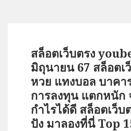
สล็อตเว็บตรง youb
มิถุนายน 67 สล็อตเว
หวย แทงบอล บาคาร่
การลงทุน แตกหนัก จ
กำไรได้ดี สล็อตเว็บต
ปัง มาลองที่นี่ Top