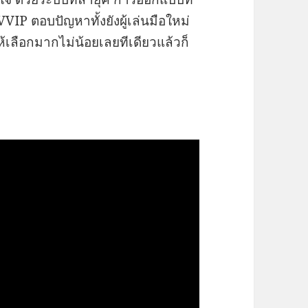
VIP ตอบปัญหาทั้งยังผู้เล่นมือใหม่
ให้เลือกมากไม่น้อยเลยทีเดียวแล้วก็