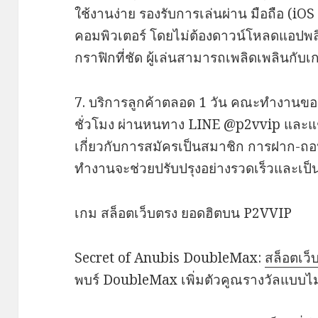
ใช้งานง่าย รองรับการเล่นผ่าน มือถือ (iOS 
คอมพิวเตอร์ โดยไม่ต้องดาวน์โหลดแอปพลิ
กราฟิกที่ชัด ผู้เล่นสามารถเพลิดเพลินกับเก
7. บริการลูกค้าตลอด 1 วัน คณะทำงานขอ
ชั่วโมง ผ่านหนทาง LINE @p2vvip และแช
เกี่ยวกับการสมัครเป็นสมาชิก การฝาก-ถ
ทำงานจะช่วยปรับปรุงอย่างรวดเร็วและเป็น
เกม สล็อตเว็บตรง ยอดฮิตบน P2VVIP
Secret of Anubis DoubleMax:
สล็อตเว็
พบร์ DoubleMax เพิ่มตัวคูณรางวัลแบบไม