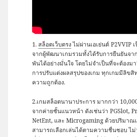
1.
สล็อตเว็บตรง
ไม่ผ่านเอเย่นต์ P2VVIP 
จากผู้พัฒนาเกมรวมทั้งได้รับการยืนยันจ
พันได้อย่างมั่นใจ โดยไม่จำเป็นที่จะต้อ
การปรับแต่งผลสรุปของเกม ทุกเกมมีลิขสิทธ
ความถูกต้อง.
2.เกมสล็อตนานาประการ มากกว่า 10,00
จากค่ายชั้นแนวหน้า ดังเช่นว่า PGSlot,
NetEnt, และ Microgaming ด้วยปริมาณเกม
สามารถเลือกเล่นได้ตามความชื่นชอบ ไม่ว