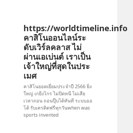
https://worldtimeline.info
คาสิโนออนไลน์ระ
ดับเวิร์ลคลาส ไม่
ผ่านเอเบ่นต์ เราเป็น
เจ้าใหญ่ที่สุดในประ
เมศ
คาสิโนยอดเยี่ยมประจำปี 2566 ยิ่ง
ใหญ่ เกยีงไกร ไม่ปิดหนี ไม่เสีย
เวลาถอน ถอนปุ๊บได้ทันที ระบบออ
โต้ รับเครดิตฟรีทุกวันwhen was
sports invented