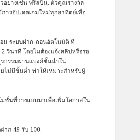
ตัวอย่างเช่น ฟรีสปิน, ตัวคูณรางวัล
ีการอัปเดตเกมใหม่ทุกอาทิตย์เพื่อ
้อม ระบบฝาก-ถอนอัตโนมัติ ที่
2 วินาที โดยไม่ต้องแจ้งสลิปหรือรอ
รกรรมผ่านแบงค์ชั้นนำใน
่มีขั้นต่ำ ทำให้เหมาะสำหรับผู้
มชั่นที่วางแบบมาเพื่อเพิ่มโอกาสใน
อฝาก 49 รับ 100.