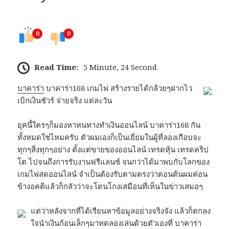
0
0
Read Time:
5 Minute, 24 Second
บาคาร่า
บาคาร่า168 เกมไพ่ สร้างรายได้กล้วยๆฝากไว
เบิกเงินชัวร์ จ่ายจริง แต่ละวัน
ยุคนี้ใครๆก็มองหาหนทางทำเงินออนไลน์ บาคาร่า168 กัน
ทั้งหมดใช่ไหมครับ ตัวผมเองก็เป็นเยี่ยมในผู้ที่ลองเกือบจะ
ทุกๆสิ่งทุกๆอย่าง ตั้งแต่ขายของออนไลน์ เทรดหุ้น เทรดคริป
โต ไปจนถึงการรับงานฟรีแลนซ์ จนกว่าได้มาพบกับโลกของ
เกมไพ่สดออนไลน์ จำเป็นต้องรับตามตรงว่าตอนต้นผมค่อน
ข้างอคติแล้วก็กลัวว่าจะโดนโกงเสมือนที่เห็นในข่าวเสมอๆ
แต่ว่าหลังจากที่ได้เรียนหาข้อมูลอย่างจริงจัง แล้วก็ตกลง
ใจนำเงินก้อนเล็กๆมาทดลองเล่นด้วยตัวเองที่ บาคาร่า