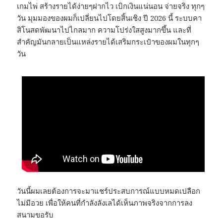
เกมไพ่ สร้างรายได้ง่ายๆฝากไว เบิกเงินแน่นอน จ่ายจริง ทุกๆ
วัน มุมมองของผมก็เปลี่ยนไปโดยสิ้นเชิง ปี 2026 นี้ ระบบคา
สิโนสดพัฒนาไปไกลมาก ความโปร่งใสสูงมากขึ้น และที่
สำคัญมันกลายเป็นแหล่งรายได้เสริมกระเป๋าของผมในทุกๆ
วัน
วันนี้ผมเลยต้องการจะมาแชร์ประสบการณ์แบบหมดเปลือก
ไม่มีอวย เพื่อให้คนที่กำลังลังเลได้เห็นภาพจริงจากการลง
สนามขอรับ