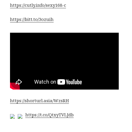
https://cutly.info/sexy168-c
https://bitt.to/3ozuih
https://shorturl.asia/WzsRH
https://t.co/QtxyTVLJdb