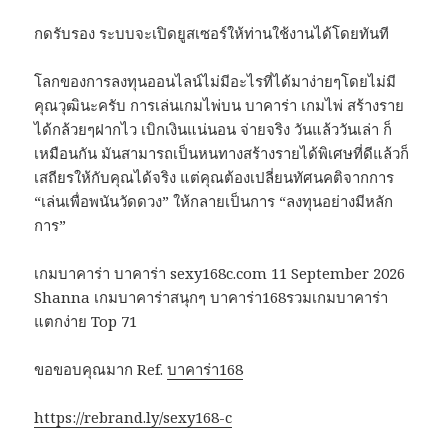
กดรับรอง ระบบจะเปิดยูสเซอร์ให้ท่านใช้งานได้โดยทันที
โลกของการลงทุนออนไลน์ไม่มีอะไรที่ได้มาง่ายๆโดยไม่มี
คุณวุฒินะครับ การเล่นเกมไพ่บน บาคาร่า เกมไพ่ สร้างราย
ได้กล้วยๆฝากไว เบิกเงินแน่นอน จ่ายจริง วันแล้ววันเล่า ก็
เหมือนกัน มันสามารถเป็นหนทางสร้างรายได้พิเศษที่ดีแล้วก็
เสถียรให้กับคุณได้จริง แต่คุณต้องเปลี่ยนทัศนคติจากการ
“เล่นเพื่อพนันวัดดวง” ให้กลายเป็นการ “ลงทุนอย่างมีหลัก
การ”
เกมบาคาร่า บาคาร่า sexy168c.com 11 September 2026
Shanna เกมบาคาร่าสนุกๆ บาคาร่า168รวมเกมบาคาร่า
แตกง่าย Top 71
ขอขอบคุณมาก Ref.
บาคาร่า168
https://rebrand.ly/sexy168-c