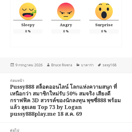
Sleepy
Angry
Surprise
0
%
0
%
0
%
เขียน
ผู้
หมวด
ป้าย
9 กรกฎาคม 2026
Bruce Rivera
บาคาร่า
sexy168
เมื่อ
เขียน
หมู่
กำกับ
แนะแนว
ก่อนหน้า
เรื่อง
Pussy888 สล็อตออนไลน์ โลกแห่งความสนุก ที่
เรื่อง
เหนือกว่า สมาชิกใหม่รับ 50% สมจริง เสียงดี
ก่อน
กราฟฟิค 3D สวรรค์ของนักลงทุน พุซซี่888 พร้อม
หน้า:
แล้ว ลุยเลย Top 73 by Logan
pussy888play.me 18 ส.ค. 69
ต่อไป