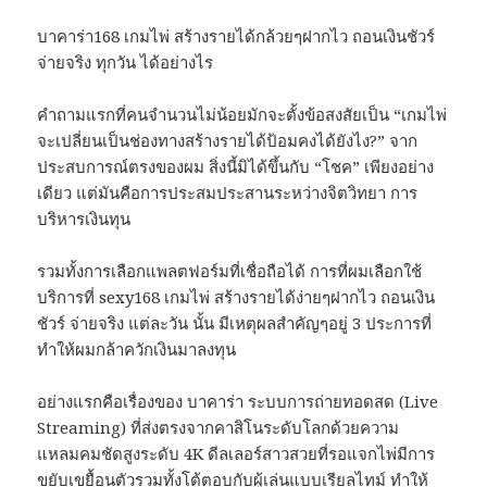
บาคาร่า168 เกมไพ่ สร้างรายได้กล้วยๆฝากไว ถอนเงินชัวร์
จ่ายจริง ทุกวัน ได้อย่างไร
คำถามแรกที่คนจำนวนไม่น้อยมักจะตั้งข้อสงสัยเป็น “เกมไพ่
จะเปลี่ยนเป็นช่องทางสร้างรายได้ป้อมคงได้ยังไง?” จาก
ประสบการณ์ตรงของผม สิ่งนี้มิได้ขึ้นกับ “โชค” เพียงอย่าง
เดียว แต่มันคือการประสมประสานระหว่างจิตวิทยา การ
บริหารเงินทุน
รวมทั้งการเลือกแพลตฟอร์มที่เชื่อถือได้ การที่ผมเลือกใช้
บริการที่ sexy168 เกมไพ่ สร้างรายได้ง่ายๆฝากไว ถอนเงิน
ชัวร์ จ่ายจริง แต่ละวัน นั้น มีเหตุผลสำคัญๆอยู่ 3 ประการที่
ทำให้ผมกล้าควักเงินมาลงทุน
อย่างแรกคือเรื่องของ บาคาร่า ระบบการถ่ายทอดสด (Live
Streaming) ที่ส่งตรงจากคาสิโนระดับโลกด้วยความ
แหลมคมชัดสูงระดับ 4K ดีลเลอร์สาวสวยที่รอแจกไพ่มีการ
ขยับเขยื้อนตัวรวมทั้งโต้ตอบกับผู้เล่นแบบเรียลไทม์ ทำให้