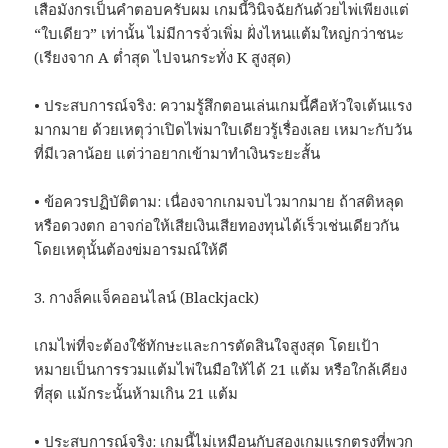
เสือมังกรเป็นคำตอบครับผม เกมนี้วินิจฉัยกันด้วยไพ่เพียงแต่
“ใบเดียว” เท่านั้น ไม่มีการจั่วเพิ่ม ฝั่งไหนแต้มใหญ่กว่าชนะ
(เรียงจาก A ต่ำสุด ไปจนกระทั่ง K สูงสุด)
• ประสบการณ์จริง: ความรู้สึกตอนเล่นเกมนี้คือหัวใจเต้นแรง
มากมาย ด้วยเหตุว่าเปิดไพ่มาใบเดียวรู้เรื่องเลย เหมาะกับวัน
ที่มีเวลาน้อย แต่ว่าอยากเข้ามาทำเงินระยะสั้น
• ข้อควรปฏิบัติตาม: เนื่องจากเกมจบไวมากมาย ถ้าสติหลุด
หรือดวงตก อาจก่อให้เสียเงินเสียทองทุนได้เร็วเช่นเดียวกัน
โดยเหตุนั้นต้องข่มอารมณ์ให้ดี
3. กางล็คแจ็คออนไลน์ (Blackjack)
เกมไพ่ที่จะต้องใช้ทักษะและการตัดสินใจสูงสุด โดยเป้า
หมายเป็นการรวมแต้มไพ่ในมือให้ได้ 21 แต้ม หรือใกล้เคียง
ที่สุด แม้กระนั้นห้ามเกิน 21 แต้ม
• ประสบการณ์จริง: เกมนี้ไม่เหมือนกับสองเกมแรกตรงที่พวก