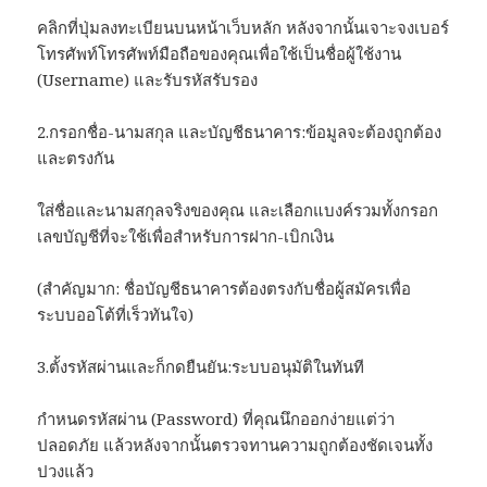
คลิกที่ปุ่มลงทะเบียนบนหน้าเว็บหลัก หลังจากนั้นเจาะจงเบอร์
โทรศัพท์โทรศัพท์มือถือของคุณเพื่อใช้เป็นชื่อผู้ใช้งาน
(Username) และรับรหัสรับรอง
2.กรอกชื่อ-นามสกุล และบัญชีธนาคาร:ข้อมูลจะต้องถูกต้อง
และตรงกัน
ใส่ชื่อและนามสกุลจริงของคุณ และเลือกแบงค์รวมทั้งกรอก
เลขบัญชีที่จะใช้เพื่อสำหรับการฝาก-เบิกเงิน
(สำคัญมาก: ชื่อบัญชีธนาคารต้องตรงกับชื่อผู้สมัครเพื่อ
ระบบออโต้ที่เร็วทันใจ)
3.ตั้งรหัสผ่านและก็กดยืนยัน:ระบบอนุมัติในทันที
กำหนดรหัสผ่าน (Password) ที่คุณนึกออกง่ายแต่ว่า
ปลอดภัย แล้วหลังจากนั้นตรวจทานความถูกต้องชัดเจนทั้ง
ปวงแล้ว